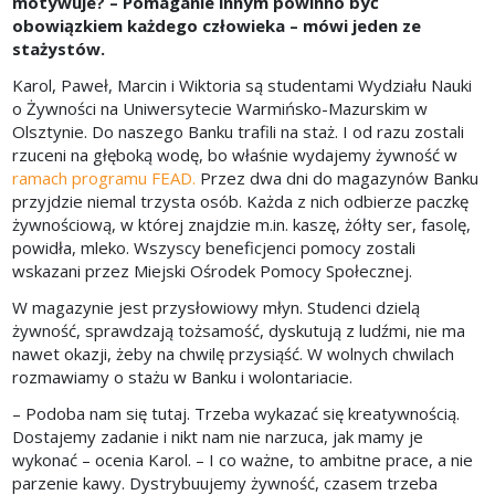
motywuje? – Pomaganie innym powinno być
obowiązkiem każdego człowieka – mówi jeden ze
stażystów.
Karol, Paweł, Marcin i Wiktoria są studentami Wydziału Nauki
o Żywności na Uniwersytecie Warmińsko-Mazurskim w
Olsztynie. Do naszego Banku trafili na staż. I od razu zostali
rzuceni na głęboką wodę, bo właśnie wydajemy żywność w
ramach programu FEAD.
Przez dwa dni do magazynów Banku
przyjdzie niemal trzysta osób. Każda z nich odbierze paczkę
żywnościową, w której znajdzie m.in. kaszę, żółty ser, fasolę,
powidła, mleko. Wszyscy beneficjenci pomocy zostali
wskazani przez Miejski Ośrodek Pomocy Społecznej.
W magazynie jest przysłowiowy młyn. Studenci dzielą
żywność, sprawdzają tożsamość, dyskutują z ludźmi, nie ma
nawet okazji, żeby na chwilę przysiąść. W wolnych chwilach
rozmawiamy o stażu w Banku i wolontariacie.
– Podoba nam się tutaj. Trzeba wykazać się kreatywnością.
Dostajemy zadanie i nikt nam nie narzuca, jak mamy je
wykonać – ocenia Karol. – I co ważne, to ambitne prace, a nie
parzenie kawy. Dystrybuujemy żywność, czasem trzeba