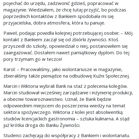
pojechać do urzędu, zadzwonić gdzieś, popracować w
magazynie. Wiedziałem, że chcę tutaj przyjść, bo podczas
poprzednich kontaktów z Bankiem spodobała mi się
przyjacielska, dobra atmosfera, która tu panuje.
Paweł, podając powidła kolejnej potrzebującej osobie: – Mój
kontakt z Bankiem zaczął się od zbiórki żywności. Ktoś
przyszedł do szkoły, opowiedział o niej, postanowiłem się
zaangażować. Dostałem nawet pamiątkowy dyplom. Do tej
pory trzymam go w teczce!
Karol: – Pracowaliśmy, jako wolontariusze w magazynie,
zbieraliśmy także pieniądze na odbudowę Kuźni Społecznej.
Marcin i Wiktoria wybrali Bank na staż z polecenia kolegów.
Marcin studiował wcześniej zarządzanie i inżynierię produkcji,
a obecnie towaroznawstwo. Uznał, że Bank będzie
odpowiednim miejscem do poszerzenia wiedzy na temat
sektora spożywczego. Wiktoria z kolei jest absolwentką
studiów licencjackich gastronomia – sztuka kulinarna. A stąd
już krótka droga do Banku Żywności.
Studenci zachęcają do współpracy z Bankiem i wolontariatu.