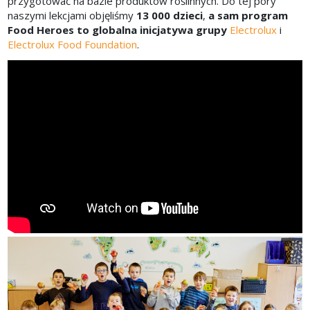
przygotować na bazie produktów roślinnych. Do tej pory
naszymi lekcjami objęliśmy
1
3 000 dzieci
,
a sam program
Food Heroes to globalna inicjatywa grupy
Electrolux
i
Electrolux Food Foundation
.