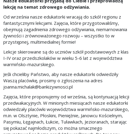
Nasze edukatorki przyjadą do Ciebie i przeprowadzą
lekcję na temat zdrowego odżywiania.
Od września nasze edukatorki wracają do szkół regionu z
fantastycznymi lekcjami. Zajęcia, które przygotowaliśmy,
obejmują zagadnienia zdrowego odżywiania, niemarnowania
żywności i zrównoważonego rozwoju – wszystko to w
przystępnej, multimedialnej formie!
Lekcje skierowane są do uczniów szkół podstawowych z klas
I-IV oraz przedszkolaków w wieku 5-6 lat z województwa
warmińsko-mazurskiego.
Jeśli chcieliby Państwo, aby nasze edukatorki odwiedziły
Waszą placówkę, prosimy o zgłoszenia na adres
joanna.michalak@bankizywnosci.pl
Zajęcia, które proponujemy od września, są kontynuacją lekcji
przedwakacyjnych. W minionych miesiącach nasze edukatorki
odwiedzały placówki województwa warmińsko-mazurskiego,
m.in. w Olsztynie, Płoskini, Pieniężnie, Janowcu Kościelnym,
Pasymiu, Łęgajnach, Łukcie, Tuławkach, Jezioranach, starając
się pokazać najmłodszym, co można smacznego