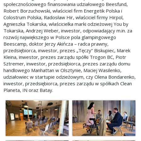
społecznościowego finansowania udziałowego Beesfund,
Robert Borzuchowski, właściciel firm Energetik Polska i
Colostrum Polska, Radosław Hir, właściciel firmy Hirpol,
Agnieszka Tokarska, właścicielka marki odzieżowej You by
Tokarska, Andrzej Weber, inwestor, odpowiadający m.in. za
rozwój największego w Polsce pola glampingowego
Beescamp, doktor Jerzy Akińcza – radca prawny,
przedsiębiorca, inwestor, prezes „Tęczy” Biskupiec, Marek
Kleina, inwestor, prezes zarządu spółki Trogon BC, Piotr
Sztremer, inwestor, przedsiębiorca, prezes zarządu domu
handlowego Manhattan w Olsztynie, Maciej Wasilenko,
udziałowiec w startupie odzieżowym, czy Olena Bondarenko,
inwestor, przedsiębiorca, prezes zarządu w spółkach Clean
Planeta, IN oraz Batay.