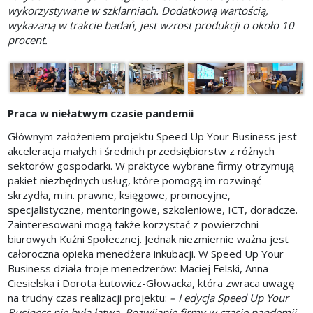
wykorzystywane w szklarniach. Dodatkową wartością,
wykazaną w trakcie badań, jest wzrost produkcji o około 10
procent.
Praca w niełatwym czasie pandemii
Głównym założeniem projektu Speed Up Your Business jest
akceleracja małych i średnich przedsiębiorstw z różnych
sektorów gospodarki. W praktyce wybrane firmy otrzymują
pakiet niezbędnych usług, które pomogą im rozwinąć
skrzydła, m.in. prawne, księgowe, promocyjne,
specjalistyczne, mentoringowe, szkoleniowe, ICT, doradcze.
Zainteresowani mogą także korzystać z powierzchni
biurowych Kuźni Społecznej. Jednak niezmiernie ważna jest
całoroczna opieka menedżera inkubacji. W Speed Up Your
Business działa troje menedżerów: Maciej Felski, Anna
Ciesielska i Dorota Łutowicz-Głowacka, która zwraca uwagę
na trudny czas realizacji projektu:
– I edycja Speed Up Your
Business nie była łatwa. Rozwijanie firmy w czasie pandemii