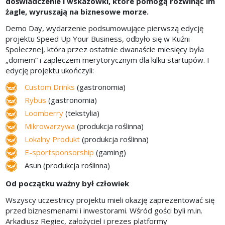
doświadczenie i wskazówki, które pomogą rozwinąć im
żagle, wyruszają na biznesowe morze.
Demo Day, wydarzenie podsumowujące pierwszą edycję
projektu Speed Up Your Business, odbyło się w Kuźni
Społecznej, która przez ostatnie dwanaście miesięcy była
„domem” i zapleczem merytorycznym dla kilku startupów. I
edycję projektu ukończyli:
Custom Drinks
(gastronomia)
Rybus
(gastronomia)
Loomberry
(tekstylia)
Mikrowarzywa
(produkcja roślinna)
Lokalny Produkt
(produkcja roślinna)
E-sportsponsorship
(gaming)
Asun (produkcja roślinna)
Od początku ważny był człowiek
Wszyscy uczestnicy projektu mieli okazję zaprezentować się
przed biznesmenami i inwestorami. Wśród gości byli m.in.
Arkadiusz Regiec, założyciel i prezes platformy