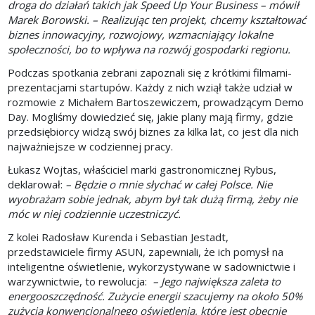
droga do działań takich jak Speed Up Your Business – mówił
Marek Borowski. – Realizując ten projekt, chcemy kształtować
biznes innowacyjny, rozwojowy, wzmacniający lokalne
społeczności, bo to wpływa na rozwój gospodarki regionu.
Podczas spotkania zebrani zapoznali się z krótkimi filmami-
prezentacjami startupów. Każdy z nich wziął także udział w
rozmowie z Michałem Bartoszewiczem, prowadzącym Demo
Day. Mogliśmy dowiedzieć się, jakie plany mają firmy, gdzie
przedsiębiorcy widzą swój biznes za kilka lat, co jest dla nich
najważniejsze w codziennej pracy.
Łukasz Wojtas, właściciel marki gastronomicznej Rybus,
deklarował:
– Będzie o mnie słychać w całej Polsce. Nie
wyobrażam sobie jednak, abym był tak dużą firmą, żeby nie
móc w niej codziennie uczestniczyć.
Z kolei Radosław Kurenda i Sebastian Jestadt,
przedstawiciele firmy ASUN, zapewniali, że ich pomysł na
inteligentne oświetlenie, wykorzystywane w sadownictwie i
warzywnictwie, to rewolucja:
– Jego największa zaleta to
energooszczędność. Zużycie energii szacujemy na około 50%
zużycia konwencjonalnego oświetlenia, które jest obecnie