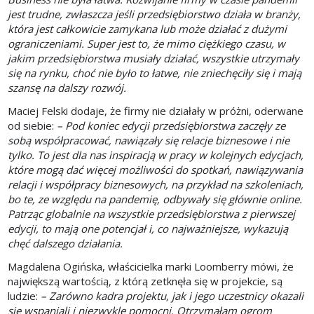
jest trudne, zwłaszcza jeśli przedsiębiorstwo działa w branży,
która jest całkowicie zamykana lub może działać z dużymi
ograniczeniami. Super jest to, że mimo ciężkiego czasu, w
jakim przedsiębiorstwa musiały działać, wszystkie utrzymały
się na rynku, choć nie było to łatwe, nie zniechęciły się i mają
szansę na dalszy rozwój.
Maciej Felski dodaje, że firmy nie działały w próżni, oderwane
od siebie:
– Pod koniec edycji przedsiębiorstwa zaczęły ze
sobą współpracować, nawiązały się relacje biznesowe i nie
tylko. To jest dla nas inspiracją w pracy w kolejnych edycjach,
które mogą dać więcej możliwości do spotkań, nawiązywania
relacji i współpracy biznesowych, na przykład na szkoleniach,
bo te, ze względu na pandemię, odbywały się głównie online.
Patrząc globalnie na wszystkie przedsiębiorstwa z pierwszej
edycji, to mają one potencjał i, co najważniejsze, wykazują
chęć dalszego działania.
Magdalena Ogińska, właścicielka marki Loomberry mówi, że
największą wartością, z którą zetknęła się w projekcie, są
ludzie:
– Zarówno kadra projektu, jak i jego uczestnicy okazali
się wspaniali i niezwykle pomocni. Otrzymałam ogrom