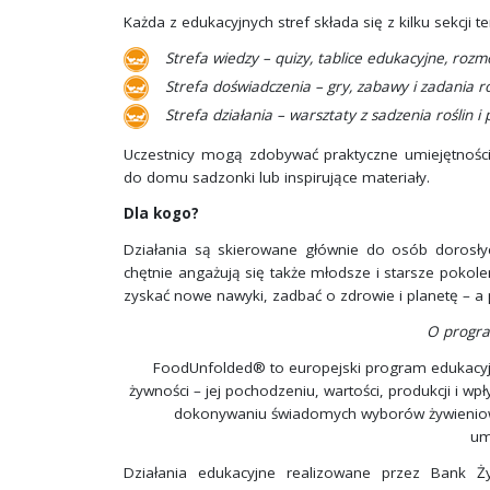
Każda z edukacyjnych stref składa się z kilku sekcji 
Strefa wiedzy – quizy, tablice edukacyjne, roz
Strefa doświadczenia – gry, zabawy i zadania 
Strefa działania – warsztaty z sadzenia roślin
Uczestnicy mogą zdobywać praktyczne umiejętności,
do domu sadzonki lub inspirujące materiały.
Dla kogo?
Działania są skierowane głównie do osób dorosłych
chętnie angażują się także młodsze i starsze pokole
zyskać nowe nawyki, zadbać o zdrowie i planetę – a p
O progr
FoodUnfolded® to europejski program edukacyjn
żywności – jej pochodzeniu, wartości, produkcji i w
dokonywaniu świadomych wyborów żywieniowyc
um
Działania edukacyjne realizowane przez Bank