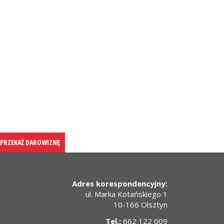
PRZEKAŻ DAROWIZNĘ
Adres korespondencyjny:
ul. Marka Kotańskiego 1
10-166 Olsztyn
Tel.:
662 122 009