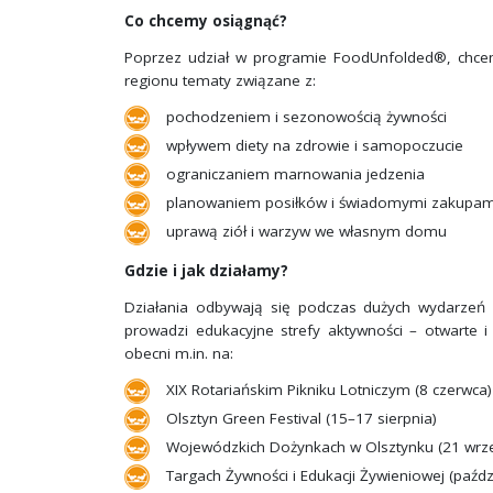
Co chcemy osiągnąć?
Poprzez udział w programie FoodUnfolded®, chcem
regionu tematy związane z:
pochodzeniem i sezonowością żywności
wpływem diety na zdrowie i samopoczucie
ograniczaniem marnowania jedzenia
planowaniem posiłków i świadomymi zakupam
uprawą ziół i warzyw we własnym domu
Gdzie i jak działamy?
Działania odbywają się podczas dużych wydarzeń 
prowadzi edukacyjne strefy aktywności – otwarte i
obecni m.in. na:
XIX Rotariańskim Pikniku Lotniczym (8 czerwca)
Olsztyn Green Festival (15–17 sierpnia)
Wojewódzkich Dożynkach w Olsztynku (21 wrze
Targach Żywności i Edukacji Żywieniowej (paźdz