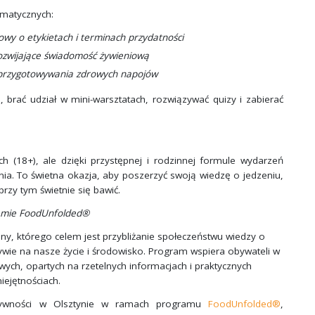
tematycznych:
mowy o etykietach i terminach przydatności
rozwijające świadomość żywieniową
 i przygotowywania zdrowych napojów
 brać udział w mini-warsztatach, rozwiązywać quizy i zabierać
 (18+), ale dzięki przystępnej i rodzinnej formule wydarzeń
nia. To świetna okazja, aby poszerzyć swoją wiedzę o jedzeniu,
rzy tym świetnie się bawić.
amie FoodUnfolded®
y, którego celem jest przybliżanie społeczeństwu wiedzy o
pływie na nasze życie i środowisko. Program wspiera obywateli w
h, opartych na rzetelnych informacjach i praktycznych
iejętnościach.
 Żywności w Olsztynie w ramach programu
FoodUnfolded®
,