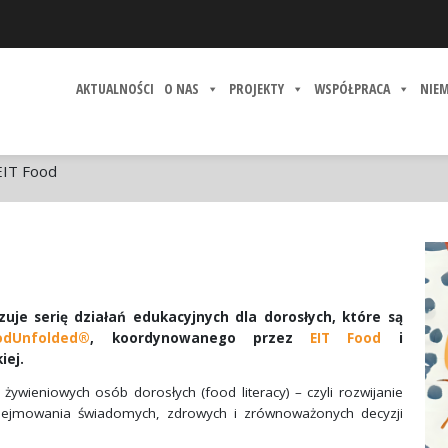
AKTUALNOŚCI
O NAS
PROJEKTY
WSPÓŁPRACA
NIE
EIT Food
uje serię działań edukacyjnych dla dorosłych, które są
odUnfolded®
, koordynowanego przez
EIT Food
i
iej.
żywieniowych osób dorosłych (food literacy) – czyli rozwijanie
odejmowania świadomych, zdrowych i zrównoważonych decyzji